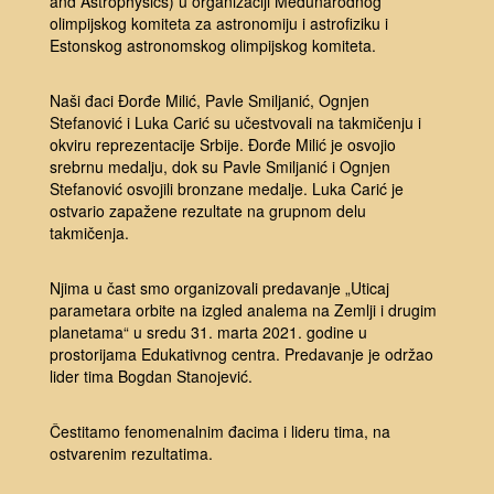
and Astrophysics) u organizaciji Međunarodnog
olimpijskog komiteta za astronomiju i astrofiziku i
Estonskog astronomskog olimpijskog komiteta.
Naši đaci Đorđe Milić, Pavle Smiljanić, Ognjen
Stefanović i Luka Carić su učestvovali na takmičenju i
okviru reprezentacije Srbije. Đorđe Milić je osvojio
srebrnu medalju, dok su Pavle Smiljanić i Ognjen
Stefanović osvojili bronzane medalje. Luka Carić je
ostvario zapažene rezultate na grupnom delu
takmičenja.
Njima u čast smo organizovali predavanje „Uticaj
parametara orbite na izgled analema na Zemlji i drugim
planetama“ u sredu 31. marta 2021. godine u
prostorijama Edukativnog centra. Predavanje je održao
lider tima Bogdan Stanojević.
Čestitamo fenomenalnim đacima i lideru tima, na
ostvarenim rezultatima.